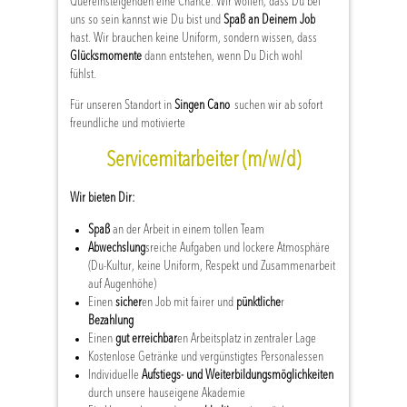
Quereinsteigenden eine Chance. Wir wollen, dass Du bei
uns so sein kannst wie Du bist und
Spaß an Deinem Job
hast. Wir brauchen keine Uniform, sondern wissen, dass
Glücksmomente
dann entstehen, wenn Du Dich wohl
fühlst.
Für unseren Standort in
Singen Cano
suchen wir ab sofort
freundliche und motivierte
Servicemitarbeiter (m/w/d)
Wir bieten Dir:
Spaß
an der Arbeit in einem tollen Team
Abwechslung
sreiche Aufgaben und lockere Atmosphäre
(Du-Kultur, keine Uniform, Respekt und Zusammenarbeit
auf Augenhöhe)
Einen
sicher
en Job mit fairer und
pünktliche
r
Bezahlung
Einen
gut erreichbar
en Arbeitsplatz in zentraler Lage
Kostenlose Getränke und vergünstigtes Personalessen
Individuelle
Aufstiegs- und Weiterbildungsmöglichkeiten
durch unsere hauseigene Akademie