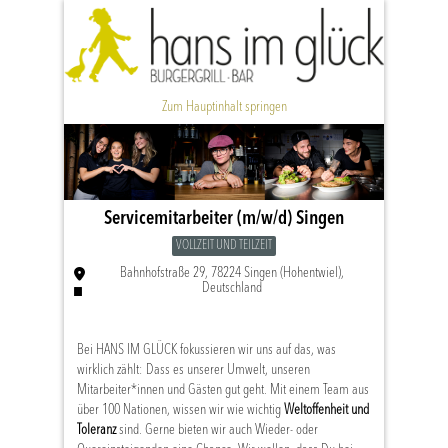
Zum Hauptinhalt springen
Servicemitarbeiter (m/w/d) Singen
VOLLZEIT UND TEILZEIT
Bahnhofstraße 29, 78224 Singen (Hohentwiel),
Deutschland
Bei HANS IM GLÜCK fokussieren wir uns auf das, was
wirklich zählt: Dass es unserer Umwelt, unseren
Mitarbeiter*innen und Gästen gut geht. Mit einem Team aus
über 100 Nationen, wissen wir wie wichtig
Weltoffenheit und
Toleranz
sind. Gerne bieten wir auch Wieder- oder