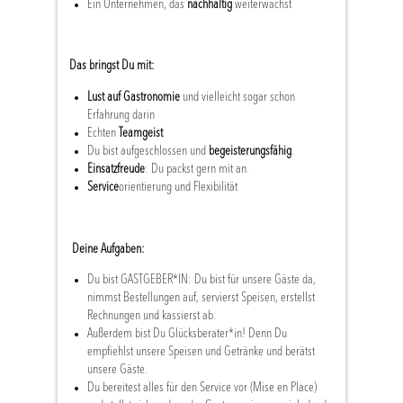
Ein Unternehmen, das
nachhaltig
weiterwächst
Das bringst Du mit:
Lust auf Gastronomie
und vielleicht sogar schon
Erfahrung darin
Echten
Teamgeist
Du bist aufgeschlossen und
begeisterungsfähig
.
Einsatzfreude
: Du packst gern mit an.
Service
orientierung und Flexibilität
Deine Aufgaben:
Du bist GASTGEBER*IN: Du bist für unsere Gäste da,
nimmst Bestellungen auf, servierst Speisen, erstellst
Rechnungen und kassierst ab.
Außerdem bist Du Glücksberater*in! Denn Du
empfiehlst unsere Speisen und Getränke und berätst
unsere Gäste.
Du bereitest alles für den Service vor (Mise en Place)