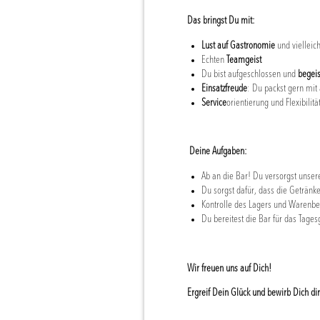
Das bringst Du mit:
Lust auf Gastronomie
und vielleic
Echten
Teamgeist
Du bist aufgeschlossen und
begeis
Einsatzfreude
: Du packst gern mit 
Service
orientierung und Flexibilitä
Deine Aufgaben:
Ab an die Bar! Du versorgst unser
Du sorgst dafür, dass die Getränke
Kontrolle des Lagers und Warenbe
Du bereitest die Bar für das Tages
Wir freuen uns auf Dich!
Ergreif Dein Glück und bewirb Dich dir