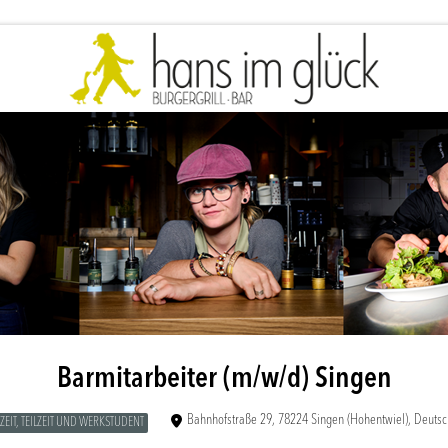
Barmitarbeiter (m/w/d) Singen
Bahnhofstraße 29, 78224 Singen (Hohentwiel), Deutsc
ZEIT, TEILZEIT UND WERKSTUDENT