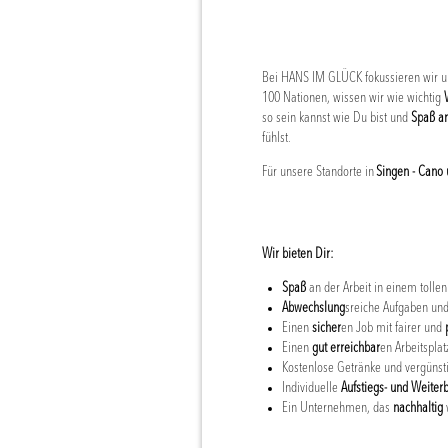
Bei HANS IM GLÜCK fokussieren wir un
100 Nationen, wissen wir wie wichtig
so sein kannst wie Du bist und
Spaß a
fühlst.
Für unsere Standorte in
Singen - Cano
Wir bieten Dir:
Spaß
an der Arbeit in einem toll
Abwechslung
sreiche Aufgaben un
Einen
sicher
en Job mit fairer und
Einen
gut erreichbar
en Arbeitsplat
Kostenlose Getränke und vergünst
Individuelle
Aufstiegs- und Weiter
Ein Unternehmen, das
nachhaltig