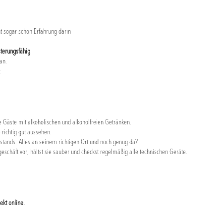
ht sogar schon Erfahrung darin
terungsfähig
.
an.
t
e Gäste mit alkoholischen und alkoholfreien Getränken.
 richtig gut aussehen.
stands: Alles an seinem richtigen Ort und noch genug da?
geschäft vor, hältst sie sauber und checkst regelmäßig alle technischen Geräte.
ekt online.