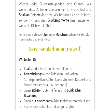
Wieder- oder Quereinsteigenden eine Chance. Wir
wollen, dass Du bei uns so sein kannst wie Du bist und
Spaß an Deinem Job
hast. Wir brauchen keine Uniform,
sondern wissen, dass
Glücksmomente
dann entstehen,
wenn Du Dich wohl fühlst.
Für unseren Standort
Isartor
in
München
suchen wir ab sofort
freundliche und motivierte
Servicemitarbeiter (m/w/d)
Wir bieten Dir:
Spaß
an der Arbeit in einem tollen Team
Abwechslung
sreiche Aufgaben und lockere
Atmosphäre (Du-Kultur, keine Uniform, Respekt und
Zusammenarbeit auf Augenhöhe)
Einen
sicher
en Job mit fairer und
pünktliche
r
Bezahlung
Einen
gut erreichbar
en Arbeitsplatz in zentraler Lage
Kostenlose Getränke und vergünstigtes