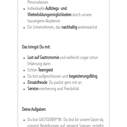
Personalessen
Individuelle
Aufstiegs- und
Weiterbildungsmöglichkeiten
durch unsere
hauseigene Akademie
Ein Unternehmen, das
nachhaltig
weiterwächst
Das bringst Du mit:
Lust auf Gastronomie
und vielleicht sogar schon
Erfahrung darin
Echten
Teamgeist
Du bist aufgeschlossen und
begeisterungsfähig
.
Einsatzfreude
: Du packst gern mit an.
Service
orientierung und Flexibilität
Deine Aufgaben:
Du bist GASTGEBER*IN: Du bist für unsere Gäste da,
nimmst Bestellungen auf, servierst Speisen, erstellst